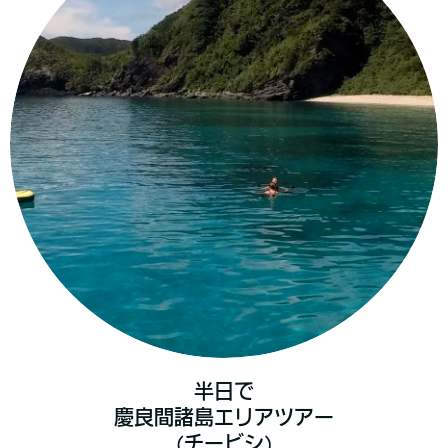
半日で
慶良間諸島エリア
ツアー
(チービシ)